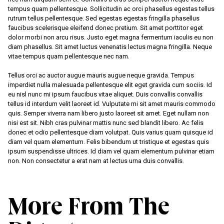
tempus quam pellentesque. Sollicitudin ac orci phasellus egestas tellus
rutrum tellus pellentesque. Sed egestas egestas fringilla phasellus
faucibus scelerisque eleifend donec pretium. Sit amet porttitor eget
dolor morbi non arcu risus. Justo eget magna fermentum iaculis eu non
diam phasellus. Sit amet luctus venenatis lectus magna fringilla. Neque
vitae tempus quam pellentesque nec nam.
Tellus orci ac auctor augue mauris augue neque gravida. Tempus
imperdiet nulla malesuada pellentesque elit eget gravida cum sociis. Id
eu nisl nunc mi ipsum faucibus vitae aliquet. Duis convallis convallis
tellus id interdum velit laoreet id. Vulputate mi sit amet mauris commodo
quis. Semper viverra nam libero justo laoreet sit amet. Eget nullam non
nisi est sit. Nibh cras pulvinar mattis nunc sed blandit libero. Ac felis
donec et odio pellentesque diam volutpat. Quis varius quam quisque id
diam vel quam elementum. Felis bibendum ut tristique et egestas quis
ipsum suspendisse ultrices. Id diam vel quam elementum pulvinar etiam
non. Non consectetur a erat nam at lectus urna duis convallis.
More From The