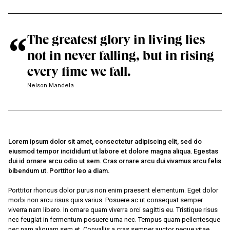
“
The greatest glory in living lies
not in never falling, but in rising
every time we fall.
Nelson Mandela
Lorem ipsum dolor sit amet, consectetur adipiscing elit, sed do
eiusmod tempor incididunt ut labore et dolore magna aliqua. Egestas
dui id ornare arcu odio ut sem. Cras ornare arcu dui vivamus arcu felis
bibendum ut. Porttitor leo a diam.
Porttitor rhoncus dolor purus non enim praesent elementum. Eget dolor
morbi non arcu risus quis varius. Posuere ac ut consequat semper
viverra nam libero. In ornare quam viverra orci sagittis eu. Tristique risus
nec feugiat in fermentum posuere urna nec. Tempus quam pellentesque
nec nam aliquam sem et. Convallis a cras semper auctor neque vitae