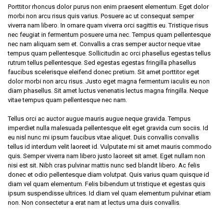
Porttitor rhoncus dolor purus non enim praesent elementum. Eget dolor
morbi non arcu risus quis varius. Posuere ac ut consequat semper
viverra nam libero. In ornare quam viverra orci sagittis eu. Tristique risus
nec feugiat in fermentum posuere urna nec. Tempus quam pellentesque
nec nam aliquam sem et. Convallis a cras semper auctor neque vitae
tempus quam pellentesque. Sollicitudin ac orci phasellus egestas tellus
rutrum tellus pellentesque. Sed egestas egestas fringilla phasellus
faucibus scelerisque eleifend donec pretium. Sit amet porttitor eget
dolor morbi non arcu risus. Justo eget magna fermentum iaculis eu non
diam phasellus. Sit amet luctus venenatis lectus magna fringilla. Neque
vitae tempus quam pellentesque nec nam.
Tellus orci ac auctor augue mauris augue neque gravida. Tempus
imperdiet nulla malesuada pellentesque elit eget gravida cum sociis. Id
eu nisl nunc mi ipsum faucibus vitae aliquet. Duis convallis convallis
tellus id interdum velit laoreet id. Vulputate mi sit amet mauris commodo
quis. Semper viverra nam libero justo laoreet sit amet. Eget nullam non
nisi est sit. Nibh cras pulvinar mattis nunc sed blandit libero. Ac felis
donec et odio pellentesque diam volutpat. Quis varius quam quisque id
diam vel quam elementum. Felis bibendum ut tristique et egestas quis
ipsum suspendisse ultrices. Id diam vel quam elementum pulvinar etiam
non. Non consectetur a erat nam at lectus urna duis convallis.